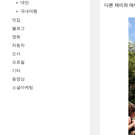
대만
다른 재미와 매력
국내여행
맛집
블로그
영화
자동차
도서
프로필
기타
동영상
소셜마케팅