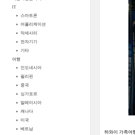
IT
스마트폰
어플리케이션
악세사리
전자기기
기타
여행
인도네시아
필리핀
중국
싱가포르
말레이시아
캐나다
미국
베트남
하와이 가족여행을