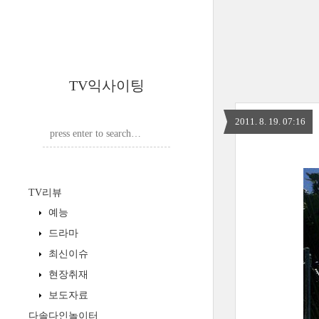
TV익사이팅
2011. 8. 19. 07:16
TV리뷰
예능
드라마
최신이슈
현장취재
보도자료
다솔다인놀이터