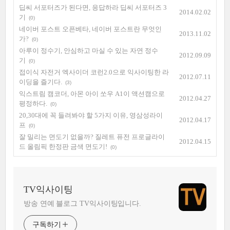
딥씨 서포터즈가 된다면, 응답하라 딥씨 서포터즈 3
2014.02.02
기
(0)
네이버 포스트 오픈베타, 네이버 포스트란 무엇인
2013.11.02
가?
(0)
아루이 정수기, 안심하고 마실 수 있는 자연 정수
2012.09.09
기
(0)
접이식 자전거 엑사이더 코런2.0으로 익사이팅한 라
2012.07.11
이딩을 즐기다.
(3)
익스트림 캠코더, 아몬 아이 쏘우 A1이 액션캠으로
2012.04.27
평정하다.
(0)
20,30대에 꼭 들려봐야 할 5가지 이유, 영삼성라이
2012.04.17
프
(0)
잘 밀리는 면도기 없을까? 질레트 퓨전 프로글라이
2012.04.15
드 올림픽 한정판 금색 면도기!
(0)
TV익사이팅
방송 연예 블로그 TV익사이팅입니다.
구독하기