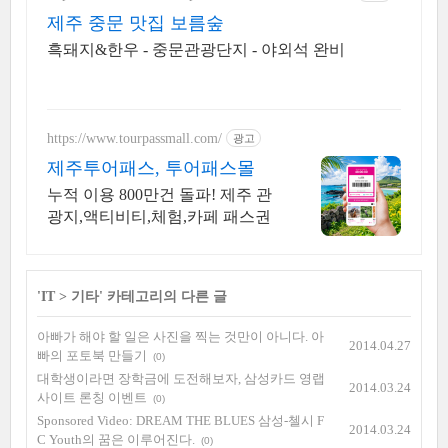
제주 중문 맛집 보름숲
흑돼지&한우 - 중문관광단지 - 야외석 완비
https://www.tourpassmall.com/
광고
제주투어패스, 투어패스몰
누적 이용 800만건 돌파! 제주 관
광지,액티비티,체험,카페 패스권
'
IT
>
기타
' 카테고리의 다른 글
아빠가 해야 할 일은 사진을 찍는 것만이 아니다. 아
2014.04.27
빠의 포토북 만들기
(0)
대학생이라면 장학금에 도전해보자, 삼성카드 영랩
2014.03.24
사이트 론칭 이벤트
(0)
Sponsored Video: DREAM THE BLUES 삼성-첼시 F
2014.03.24
C Youth의 꿈은 이루어진다.
(0)