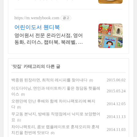
복!
https://m.wendybook.com
광고
어린이도서 웬디북
영어원서 전문 온라인서점, 영어
동화, 리더스, 챕터북, 북레벨, 렉
사일지수 제공
'
맛집
' 카테고리의 다른 글
백종원 된장라면, 최적의 레시피를 찾아내다
2015.06.02
(0)
이도다이닝, 연인과 데이트하기 좋은 청담동 핫플레
2015.05.24
이스
(0)
오랜만에 만난 후배와 함께 차이나팩토리에 빠지
2014.12.05
다
(0)
무교동 본낙지, 방배동 직영점에서 낙지로 보양했어
2014.11.13
요
(1)
차이나팩토리, 콤보 랩플레이트로 훈제오리와 훈제
2014.11.03
치킨을 한번에 맛보다
(0)