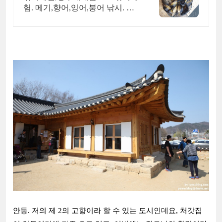
험. 메기,향어,잉어,붕어 낚시. 서
울서 35분거리
안동. 저의 제 2의 고향이라 할 수 있는 도시인데요, 처갓집