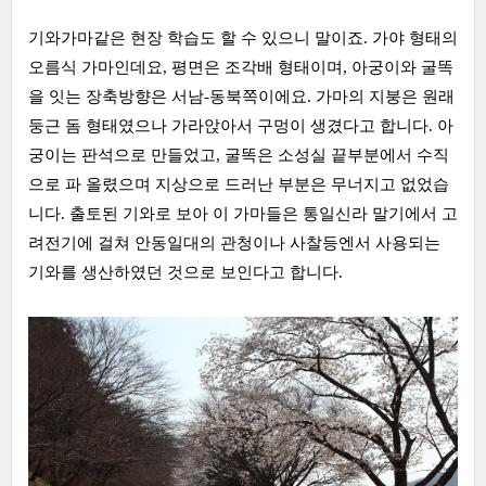
기와가마같은 현장 학습도 할 수 있으니 말이죠. 가야 형태의
오름식 가마인데요, 평면은 조각배 형태이며, 아궁이와 굴똑
을 잇는 장축방향은 서남-동북쪽이에요. 가마의 지붕은 원래
둥근 돔 형태였으나 가라앉아서 구멍이 생겼다고 합니다. 아
궁이는 판석으로 만들었고, 굴똑은 소성실 끝부분에서 수직
으로 파 올렸으며 지상으로 드러난 부분은 무너지고 없었습
니다. 출토된 기와로 보아 이 가마들은 통일신라 말기에서 고
려전기에 걸쳐 안동일대의 관청이나 사찰등엔서 사용되는
기와를 생산하였던 것으로 보인다고 합니다.