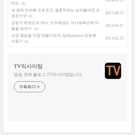
2014.03.25
아요.
(0)
내 생애 두번째 프로포즈, 결혼하려는 남자들에겐 프
2013.08.23
로포즈넷
(0)
강동구 태권도의 역사, 키즈태권도 석사체육관에 아
2013.04.17
들을 보내다.
(0)
성장 앨범을 직접 만들어보자. 딥씨(dipsee) 포토북
2013.02.23
사용기
(0)
TV익사이팅
방송 연예 블로그 TV익사이팅입니다.
구독하기