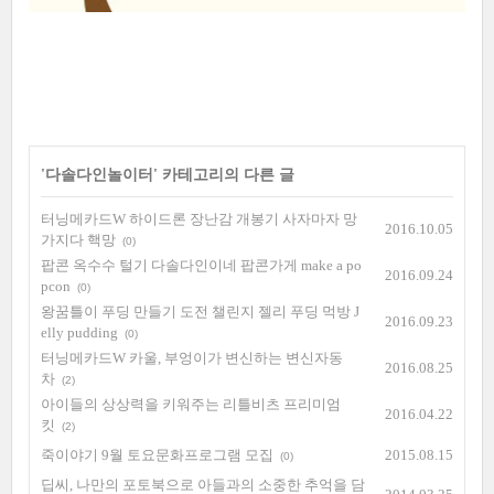
'
다솔다인놀이터
' 카테고리의 다른 글
터닝메카드W 하이드론 장난감 개봉기 사자마자 망
2016.10.05
가지다 핵망
(0)
팝콘 옥수수 털기 다솔다인이네 팝콘가게 make a po
2016.09.24
pcon
(0)
왕꿈틀이 푸딩 만들기 도전 챌린지 젤리 푸딩 먹방 J
2016.09.23
elly pudding
(0)
터닝메카드W 카울, 부엉이가 변신하는 변신자동
2016.08.25
차
(2)
아이들의 상상력을 키워주는 리틀비츠 프리미엄
2016.04.22
킷
(2)
죽이야기 9월 토요문화프로그램 모집
2015.08.15
(0)
딥씨, 나만의 포토북으로 아들과의 소중한 추억을 담