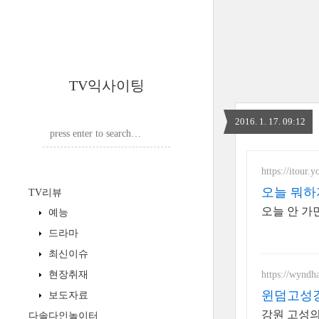
TV익사이팅
2016. 1. 17. 09:12
https://itour.
오늘 뭐하
TV리뷰
오늘 안 가
예능
드라마
최신이슈
https://wynd
현장취재
윈덤고성
보도자료
강원 고성의
다솔다인놀이터