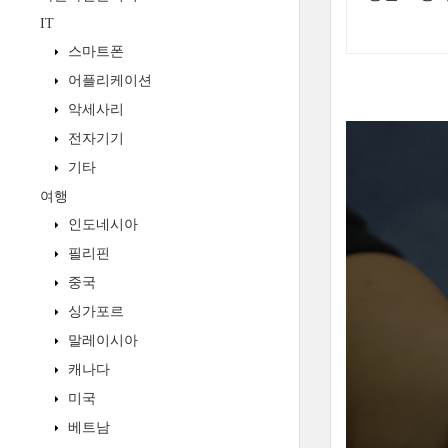
IT
스마트폰
어플리케이션
악세사리
전자기기
기타
여행
인도네시아
필리핀
중국
싱가포르
말레이시아
캐나다
미국
베트남