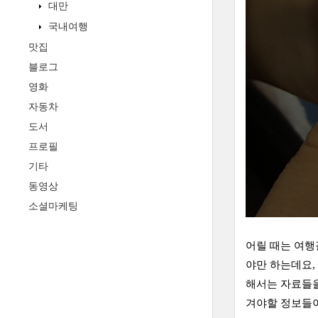
대만
국내여행
맛집
블로그
영화
자동차
도서
프로필
기타
동영상
소셜마케팅
어릴 때는 여행
야만 하는데요,
해서는 자료들을 
겨야할 정보들이