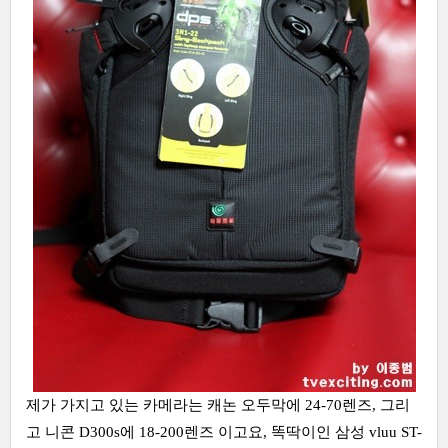
제가 가지고 있는 카메라는 캐논 오두막에 24-70렌즈, 그리
고 니콘 D300s에 18-200렌즈 이고요, 똑딱이인 삼성 vluu ST-