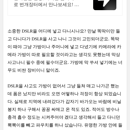
로 번개장터에서 만나보세요! 전
국 각지에서 올라오는 전국구 최
다 상품 매일 10만 개 이상의 신규
상품 업로드
소중한 DSLR을 어디에 넣고 다니시나요? 만날 똑딱이만 들
고 다니다가 DSLR을 사고 나니 그것이 고민되더군요. 똑딱
이 때야 그냥 가방이나 주머니에 넣고 다녔기에 카메라에 카
메라 가방이 따로 필요할 것이라고는 생각도 못했는데 막상
사고나니 필수 중에 필수더군요. 가방에 막 쑤셔 넣기에는 너
무도 비싼 장비이니 말이죠.
DSLR을 사고도 가방이 없어서 그냥 들쳐 매고 나가곤 했는
데 폼은 났지만 비라도 오면 어떻하나 걱정이 항상 되었습니
다. 실제로 지역에 내려갔다가 갑자기 바가오는 바람에 비닐
봉지 하나 구해서 꽁꽁 싸매고 온 적도 있죠. 적어도 방수나
충격 흡수 정도는 시켜주어야 겠다고 생각해서 들고 다니던
뽁뽁이를 빼고 파우치를 하나 샀습니다. 유명한 가방 안에 들