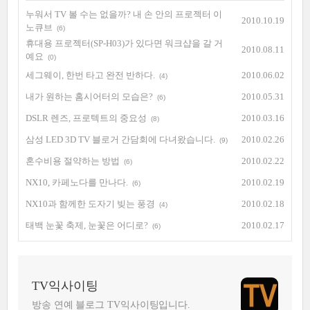
누워서 TV 볼 수는 없을까? 내 손 안의 프로젝터 이
2010.10.19
노큐브
(6)
휴대용 프로젝터(SP-H03)가 있다면 워크샵을 갈 거
2010.08.11
예요
(0)
세그웨이, 한번 타고 완전 반하다.
2010.06.02
(4)
내가 원하는 홈시어터의 모습은?
2010.05.31
(6)
DSLR 렌즈, 프로텍트의 중요성
2010.03.16
(8)
삼성 LED 3D TV 블로거 간담회에 다녀왔습니다.
2010.02.26
(9)
혼수비용 절약하는 방법
2010.02.22
(6)
NX10, 카페노다를 만나다.
2010.02.19
(6)
NX10과 함께한 도자기 빚는 풍경
2010.02.18
(4)
태백 눈꽃 축제, 눈꽃은 어디로?
2010.02.17
(6)
TV익사이팅
방송 연예 블로그 TV익사이팅입니다.