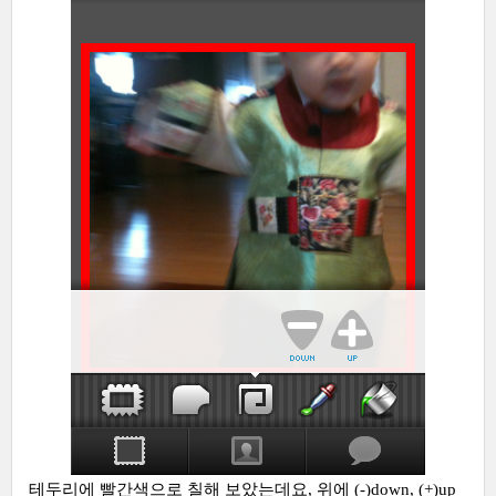
테두리에 빨간색으로 칠해 보았는데요, 위에 (-)down, (+)up