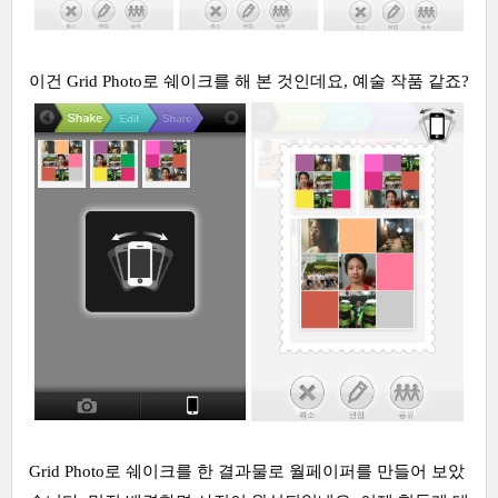
이건 Grid Photo로 쉐이크를 해 본 것인데요, 예술 작품 같죠?
Grid Photo로 쉐이크를 한 결과물로 월페이퍼를 만들어 보았