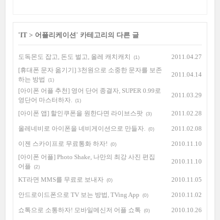
'
IT
>
어플리케이션
' 카테고리의 다른 글
도독몬도 잡고, 돈도 벌고, 올레 캐치캐치
2011.04.27
(1)
[휴대폰 문자 옮기기] 3천원으로 소중한 문자를 보존
2011.04.14
하는 방법
(1)
[아이폰 어플 추천] 영어 단어 종결자, SUPER 0.99로
2011.03.29
영단어 마스터하자.
(1)
[아이폰 앱] 할인쿠폰을 원한다면 라이브스팟
2011.02.28
(3)
올레네비로 아이폰을 네비게이션으로 만들자.
2011.02.08
(0)
이젠 스카이프로 무료통화 하자!
2010.11.10
(0)
[아이폰 어플] Photo Shake, 나만의 최강 사진 편집
2010.11.10
어플
(2)
KT라면 MMS를 무료로 보내자
2010.11.05
(0)
안드로이드폰으로 TV 보는 방법, TVing App
2010.11.02
(0)
쇼톡으로 소통하자! 모바일메신저 어플 쇼톡
2010.10.26
(0)