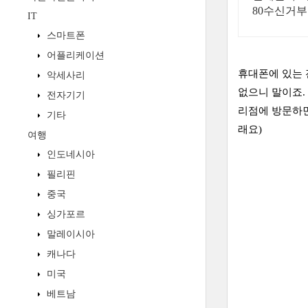
80수신거부
IT
스마트폰
어플리케이션
휴대폰에 있는 
악세사리
없으니 말이죠.
전자기기
리점에 방문하면
기타
래요)
여행
인도네시아
필리핀
중국
싱가포르
말레이시아
캐나다
미국
베트남