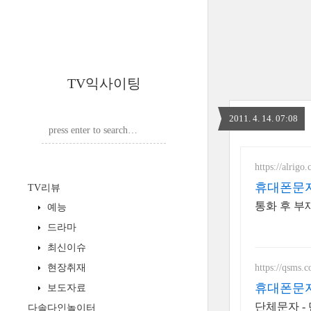
TV익사이팅
2011. 4. 14. 07:08
https://alrigo.
휴대폰문자
TV리뷰
통화 후 부
예능
드라마
최신이슈
https://qsms.c
현장취재
휴대폰문자
보도자료
단체문자 -
다솔다인놀이터