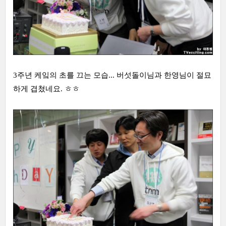
3주년 케잌의 초를 끄는 모습... 버섯돌이님과 한영님이 절묘
하게 겹쳤네요. ㅎㅎ