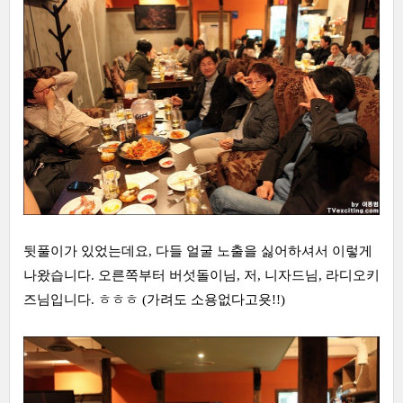
뒷풀이가 있었는데요, 다들 얼굴 노출을 싫어하셔서 이렇게
나왔습니다. 오른쪽부터 버섯돌이님, 저, 니자드님, 라디오키
즈님입니다. ㅎㅎㅎ (가려도 소용없다고욧!!)