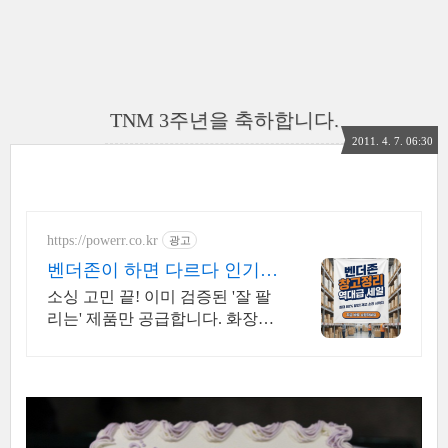
TNM 3주년을 축하합니다.
2011. 4. 7. 06:30
https://powerr.co.kr
광고
벤더존이 하면 다르다 인기템
소싱 매출 수직상승
소싱 고민 끝! 이미 검증된 '잘 팔
리는' 제품만 공급합니다. 화장품
식품 건기식 오늘 마감 예정! 2월
베스트셀러 도매가 단독 공급 안
내