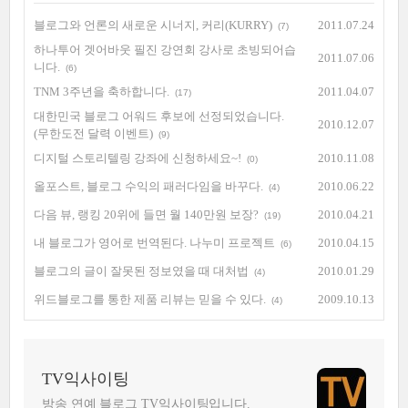
블로그와 언론의 새로운 시너지, 커리(KURRY)
2011.07.24
(7)
하나투어 겟어바웃 필진 강연회 강사로 초빙되어습
2011.07.06
니다.
(6)
TNM 3주년을 축하합니다.
2011.04.07
(17)
대한민국 블로그 어워드 후보에 선정되었습니다.
2010.12.07
(무한도전 달력 이벤트)
(9)
디지털 스토리텔링 강좌에 신청하세요~!
2010.11.08
(0)
올포스트, 블로그 수익의 패러다임을 바꾸다.
2010.06.22
(4)
다음 뷰, 랭킹 20위에 들면 월 140만원 보장?
2010.04.21
(19)
내 블로그가 영어로 번역된다. 나누미 프로젝트
2010.04.15
(6)
블로그의 글이 잘못된 정보였을 때 대처법
2010.01.29
(4)
위드블로그를 통한 제품 리뷰는 믿을 수 있다.
2009.10.13
(4)
TV익사이팅
방송 연예 블로그 TV익사이팅입니다.