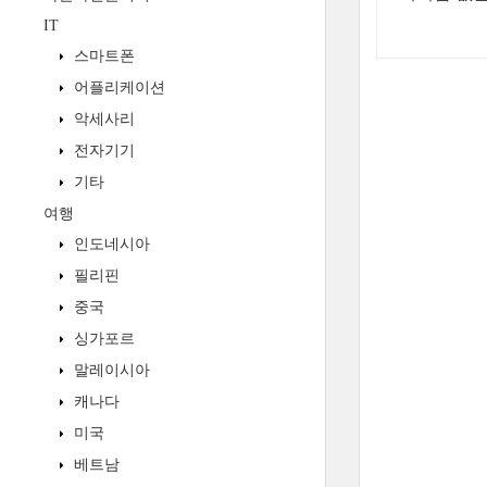
IT
스마트폰
어플리케이션
악세사리
전자기기
기타
여행
인도네시아
필리핀
중국
싱가포르
말레이시아
캐나다
미국
베트남