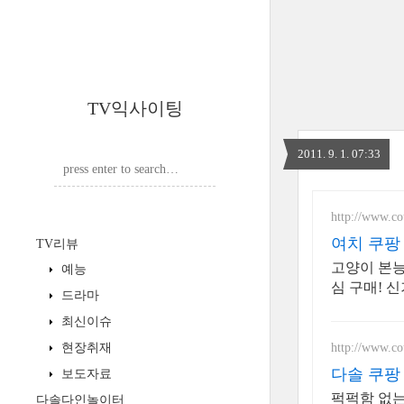
TV익사이팅
2011. 9. 1. 07:33
http://www.c
여치 쿠팡
TV리뷰
고양이 본능
예능
심 구매! 
드라마
최신이슈
http://www.c
현장취재
다솔 쿠팡
보도자료
퍽퍽함 없는
다솔다인놀이터