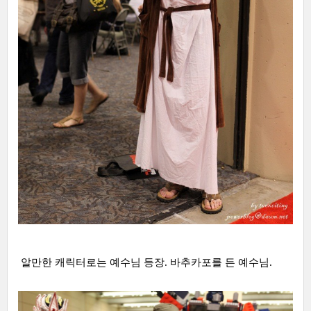
알만한 캐릭터로는 예수님 등장. 바추카포를 든 예수님.