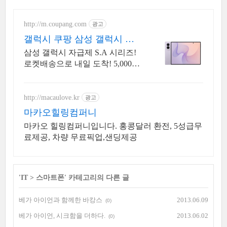
http://m.coupang.com
광고
갤럭시 쿠팡 삼성 갤럭시 특
별가
삼성 갤럭시 자급제 S.A 시리즈!
로켓배송으로 내일 도착! 5,000m
Ah 대용량 배터리! 방수방진 설계
로 더 튼튼하게.
http://macaulove.kr
광고
마카오힐링컴퍼니
마카오 힐링컴퍼니입니다. 홍콩달러 환전, 5성급무
료제공, 차량 무료픽업,샌딩제공
'
IT
>
스마트폰
' 카테고리의 다른 글
베가 아이언과 함께한 바캉스
2013.06.09
(0)
베가 아이언, 시크함을 더하다.
2013.06.02
(0)