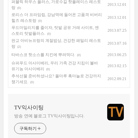
퍼블릭 하우스 플러스, 가로수길 핫플레이스 레스토
2013.12.01
랑
(0)
로리스 더 프라임립, 강남역에 들어온 고품격 비버리
2013.12.01
힐즈 레스토랑
(0)
푸드마일리지를 줄이자, 텃밭 공유 거래 사이트, 엔
2013.07.25
스토리 텃밭플러스.
(0)
판교 아비뉴프랑의 계절밥상, 건강한 패밀리 레스토
2013.07.16
랑
(2)
타바스코 핫소스를 치킨에 뿌려먹다.
2013.06.25
(0)
슈퍼푸드 아사이베리, 우리 가족 건강 지킴이 볼바
2013.02.15
유기농 아사이베리
(0)
추석선물 준비하셨나요? 풀마루 흑마늘로 건강까지
2012.09.21
챙기세요.
(0)
TV익사이팅
방송 연예 블로그 TV익사이팅입니다.
구독하기