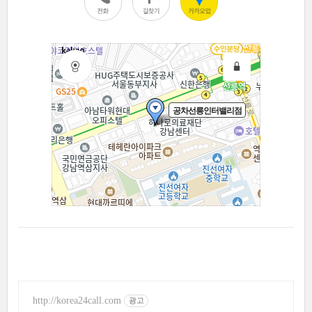
http://korea24call.com
광고