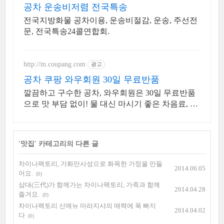
공차 운송비저렴 전국특송
전국지방화물 공차이용, 운송비절감, 운송, 주선전
문, 전국특송24콜연합회.
http://m.coupang.com
광고
공차 쿠팡 와우회원 30일 무료반품
깔끔하고 구수한 공차, 와우회원은 30일 무료반품
으로 맛 부담 없이! 물 대신 마시기 좋은 차음료, 오
늘주문 내일도착 로켓배송으로 갈증을 빠르게!
'
맛집
' 카테고리의 다른 글
차이나팩토리, 가화만사성으로 화목한 가정을 만들
2014.06.05
어요.
(0)
삼대(三代)가 함께가는 차이나팩토리, 가족과 함께
2014.04.28
즐겨요.
(0)
차이나팩토리 신메뉴 마라지샤의 매력에 푹 빠지
2014.04.02
다
(0)