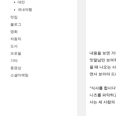
대만
국내여행
맛집
블로그
영화
자동차
도서
내용을 보면 거
프로필
맛깔남만 보여주
기타
을 때 나오는 
동영상
면서 보아야 드
소셜마케팅
"식샤를 합시다
니즈를 파악하고
사는 세 사람의