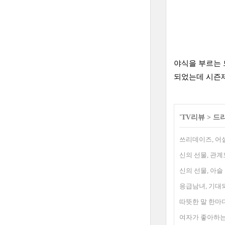
야식을 부르는 
되었는데 시즌제
'
TV리뷰
>
드
쓰리데이즈, 어
신의 선물, 관
신의 선물, 아
응급남녀, 기대
따뜻한 말 한마
여자가 좋아하는