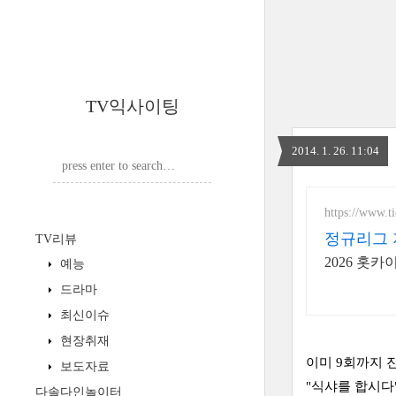
TV익사이팅
2014. 1. 26. 11:04
https://www.ti
정규리그 
TV리뷰
2026 홋
예능
드라마
최신이슈
현장취재
이미 9회까지 
보도자료
"식샤를 합시다
다솔다인놀이터