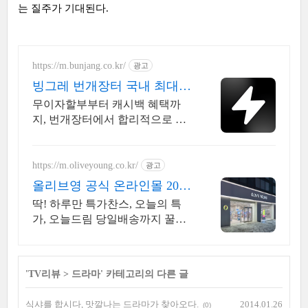
는 질주가 기대된다.
https://m.bunjang.co.kr/
광고
빙그레 번개장터 국내 최대
브랜드 중고거래
무이자할부부터 캐시백 혜택까
지, 번개장터에서 합리적으로 중
고거래 하세요 전국 각지에서 올
라오는 전국구 최다 상품 매일 10
만 개 이상의 신규 상품 업로드
https://m.oliveyoung.co.kr/
광고
올리브영 공식 온라인몰 20시
이전 주문은 오늘드림
딱! 하루만 특가찬스, 오늘의 특
가, 오늘드림 당일배송까지 꿀혜
택 놓치지마세요!
'
TV리뷰
>
드라마
' 카테고리의 다른 글
식샤를 합시다, 맛깔나는 드라마가 찾아오다.
2014.01.26
(0)