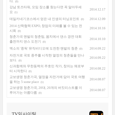
다.
(0)
강남 토즈타워, 모임 장소를 찾는다면 꼭 알아두세
2014.12.17
요
(1)
데일카네기코스에서 얻은 내 인생의 터닝포인트
2014.12.09
(0)
2014 산학협력 EXPO, 창업의 미래를 볼 수 있는 전
2014.10.16
시회
(0)
청춘가곡 맨발의 청춘팀, 몸치에서 댄스 경연 대회
2014.10.10
출전까지 댄스 도전기
(0)
엑소의 '중독' 뮤직비디오에 도전한 맨발의 청춘
2014.09.22
(0)
자전거로 국토 종주를 시작한 열정의 청춘들을 만나
2014.09.22
보다.
(0)
신과함께와 무한동력의 주호민 작가, 창의는 왜로부
2014.08.22
터 시작한다
(0)
교보생명 청춘가곡, 열정을 자전거에 담아 국토 여행
2014.08.07
을 하는 5 some place
(1)
교보생명 청춘가곡, 20대, 20개의 버킷리스트를 이
2014.08.07
루어가는 아름다름
(0)
TV익사이팅