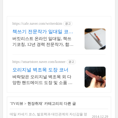
https://cafe.naver.com/writerskim
광고
책쓰기 전문작가 일대일 코칭
16년째 예비작가의 멘토
버킷리스트 온라인 일대일, 책쓰
기코칭, 12년 경력 전문작가, 합리
적인 코칭비용
https://smartstore.naver.com/konner
광고
오리지널 벽조목 도장 코너
벼락맞은 오리지널 벽조목 외 다
양한 핸드메이드 도장 및 소품 취
급
'
TV리뷰
>
현장취재
' 카테고리의 다른 글
데일 카네기 코스, 발표력과 대인관계의 자신감을 얻
2014.12.29