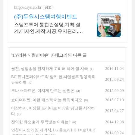
http://dsys.co.kr
광고
(주)두원시스템여행이벤트
스탬프투어 통합컨설팅,기획,설
계,디자인,제작,시공,유지관리,스
탬프북,기념품,홍보
'
TV리뷰
>
최신이슈
' 카테고리의 다른 글
썰전, 생방송을 진지하게 고려해 봐야 할 시국
2016.11.04
(1)
BC 유니온페이카드와 함께 한 씨엔블루 정용화의
2015.09.24
뉴욕여행
(0)
루나 스마트폰, 미치게 만드는 설현폰
2015.09.09
(3)
쇼미더티펫, 이런 개스웩 쩌는 뮤직비디오
2015.07.19
(0)
이상하자, 이상한 드라마로 이상한 광고를 시작하
2015.04.27
다
(0)
전역한 유승호가 주목받는 이유는?
2014.12.06
(6)
인천아시안게임 개막식, LG 울트라HD TV로 UHD
2014.09.24