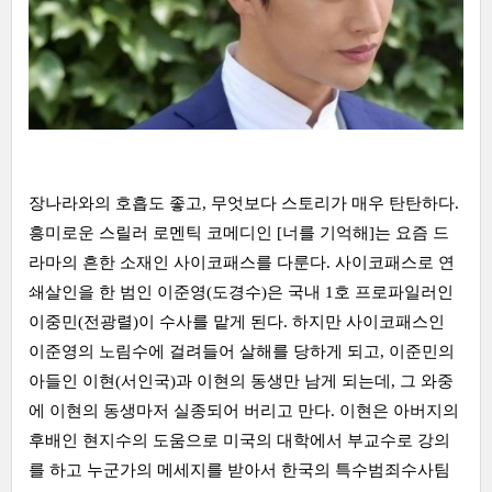
장나라와의 호흡도 좋고, 무엇보다 스토리가 매우 탄탄하다.
흥미로운 스릴러 로멘틱 코메디인 [너를 기억해]는 요즘 드
라마의 흔한 소재인 사이코패스를 다룬다. 사이코패스로 연
쇄살인을 한 범인 이준영(도경수)은 국내 1호 프로파일러인
이중민(전광렬)이 수사를 맡게 된다. 하지만 사이코패스인
이준영의 노림수에 걸려들어 살해를 당하게 되고, 이준민의
아들인 이현(서인국)과 이현의 동생만 남게 되는데, 그 와중
에 이현의 동생마저 실종되어 버리고 만다. 이현은 아버지의
후배인 현지수의 도움으로 미국의 대학에서 부교수로 강의
를 하고 누군가의 메세지를 받아서 한국의 특수범죄수사팀