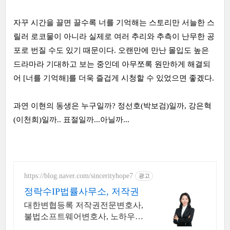
자꾸 시간을 끌면 끌수록 너를 기억해는 스토리만 서늘한 스
릴러 로코물이 아니라 실제로 여러 추리와 추측이 난무한 공
포로 번질 수도 있기 때문이다. 오랜만에 만난 몰입도 높은
드라마라 기대하고 보는 중인데 아무쪼록 원만하게 해결되
어 [너를 기억해]를 더욱 즐겁게 시청할 수 있었으면 좋겠다.
과연 이현의 동생은 누구일까? 정선호(박보검)일까, 강은혁
(이천희)일까.. 표절일까...아닐까...
https://blog.naver.com/sincerityhope7
광고
정락수IP법률사무소, 저작권
대한변협등록 저작권전문변호사,
불법소프트웨어변호사, 노하우와
결과로 입증하는 실력