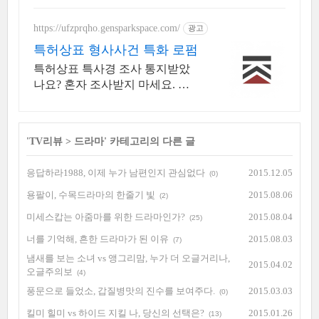
https://ufzprqho.gensparkspace.com/
광고
특허상표 형사사건 특화 로펌
특허상표 특사경 조사 통지받았
나요? 혼자 조사받지 마세요. 압
도적인 전문성.
'
TV리뷰
>
드라마
' 카테고리의 다른 글
응답하라1988, 이제 누가 남편인지 관심없다
2015.12.05
(0)
용팔이, 수목드라마의 한줄기 빛
2015.08.06
(2)
미세스캅는 아줌마를 위한 드라마인가?
2015.08.04
(25)
너를 기억해, 흔한 드라마가 된 이유
2015.08.03
(7)
냄새를 보는 소녀 vs 앵그리맘, 누가 더 오글거리나,
2015.04.02
오글주의보
(4)
풍문으로 들었소, 갑질병맛의 진수를 보여주다.
2015.03.03
(0)
킬미 힐미 vs 하이드 지킬 나, 당신의 선택은?
2015.01.26
(13)