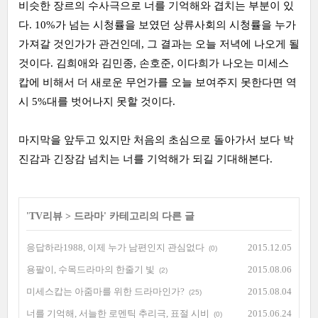
비슷한 장르의 수사극으로 너를 기억해와 겹치는 부분이 있
다. 10%가 넘는 시청률을 보였던 상류사회의 시청률을 누가
가져갈 것인가가 관건인데, 그 결과는 오늘 저녁에 나오게 될
것이다. 김희애와 김민종, 손호준, 이다희가 나오는 미세스
캅에 비해서 더 새로운 무언가를 오늘 보여주지 못한다면 역
시 5%대를 벗어나지 못할 것이다.
마지막을 앞두고 있지만 처음의 초심으로 돌아가서 보다 박
진감과 긴장감 넘치는 너를 기억해가 되길 기대해본다.
'
TV리뷰
>
드라마
' 카테고리의 다른 글
응답하라1988, 이제 누가 남편인지 관심없다
2015.12.05
(0)
용팔이, 수목드라마의 한줄기 빛
2015.08.06
(2)
미세스캅는 아줌마를 위한 드라마인가?
2015.08.04
(25)
너를 기억해, 서늘한 로멘틱 추리극, 표절 시비
2015.06.24
(0)