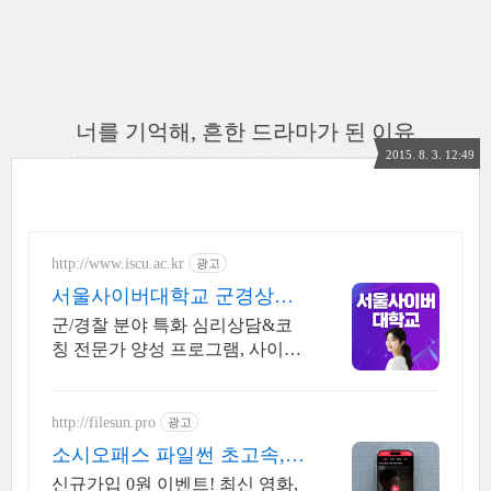
너를 기억해, 흔한 드라마가 된 이유
2015. 8. 3. 12:49
http://www.iscu.ac.kr
광고
서울사이버대학교 군경상담
학과 2026 가을학기 신편입생
군/경찰 분야 특화 심리상담&코
칭 전문가 양성 프로그램, 사이버
대 신입생 수 1위 장학금 지급 1
위, 학사 석사 박사 온라인복수학
위까지
http://filesun.pro
광고
소시오패스 파일썬 초고속, 4
K 실시간 보기!
신규가입 0원 이벤트! 최신 영화,