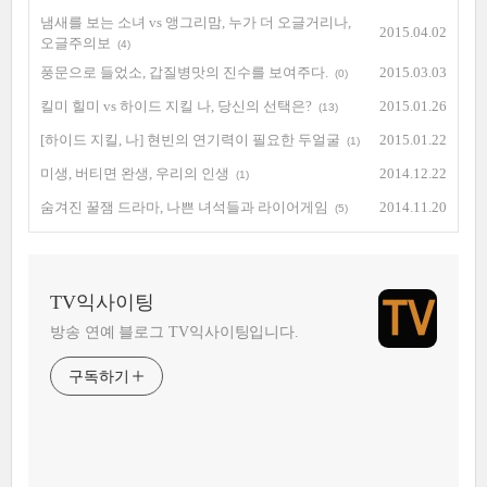
냄새를 보는 소녀 vs 앵그리맘, 누가 더 오글거리나,
2015.04.02
오글주의보
(4)
풍문으로 들었소, 갑질병맛의 진수를 보여주다.
2015.03.03
(0)
킬미 힐미 vs 하이드 지킬 나, 당신의 선택은?
2015.01.26
(13)
[하이드 지킬, 나] 현빈의 연기력이 필요한 두얼굴
2015.01.22
(1)
미생, 버티면 완생, 우리의 인생
2014.12.22
(1)
숨겨진 꿀잼 드라마, 나쁜 녀석들과 라이어게임
2014.11.20
(5)
TV익사이팅
방송 연예 블로그 TV익사이팅입니다.
구독하기