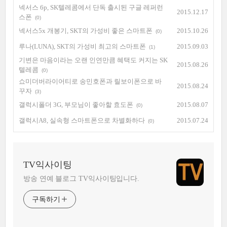
넥서스 6p, SK텔레콤에서 단독 출시된 구글 레퍼런
2015.12.17
스폰
(0)
넥서스5x 개봉기, SKT의 가성비 좋은 스마트폰
2015.10.26
(0)
루나(LUNA), SKT의 가성비 최고의 스마트폰
2015.09.03
(1)
기변은 마음이라는 오랜 인연만큼 혜택도 커지는 SK
2015.08.26
텔레콤
(0)
쇼미더버라이어티로 송민호폰과 릴보이폰으로 바
2015.08.24
꾸자
(3)
갤럭시폴더 3G, 부모님이 좋아할 효도폰
2015.08.07
(0)
갤럭시A8, 실속형 스마트폰으로 차별화하다
2015.07.24
(0)
TV익사이팅
방송 연예 블로그 TV익사이팅입니다.
구독하기