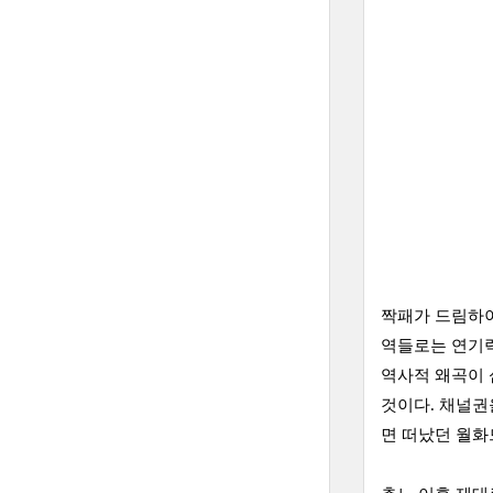
짝패가 드림하이
역들로는 연기력
역사적 왜곡이 
것이다. 채널권
면 떠났던 월화