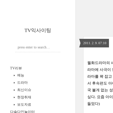
TV익사이팅
2011. 2. 9. 07:10
월화드라마의 새
TV리뷰
라마에 사극이 
예능
라마를 꽉 잡고
드라마
서 후속편도 아
최신이슈
국 볼게 없는 
싶다. 요즘 아
현장취재
들었다)
보도자료
다솔다인놀이터