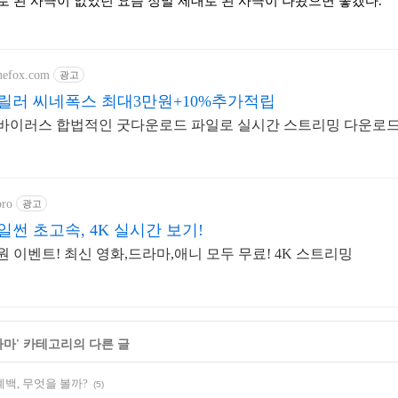
로 된 사극이 없었던 요즘 정말 제대로 된 사극이 나왔으면 좋겠다.
inefox.com
광고
릴러 씨네폭스 최대3만원+10%추가적립
o바이러스 합법적인 굿다운로드 파일로 실시간 스트리밍 다운로
pro
광고
썬 초고속, 4K 실시간 보기!
원 이벤트! 최신 영화,드라마,애니 모두 무료! 4K 스트리밍
라마
' 카테고리의 다른 글
백, 무엇을 볼까?
(5)