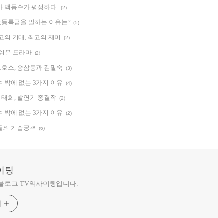
사 백동수가 평정하다.
(2)
등록금을 말하는 이유는?
(5)
고의 기대, 최고의 재미
(2)
아쉬운 드라마
(2)
호스, 송삼동과 김필숙
(3)
 밖에 없는 3가지 이유
(4)
태희, 발연기 종결작
(2)
 밖에 없는 3가지 이유
(2)
돌의 기습공격
(6)
이팅
 블로그 TV익사이팅입니다.
기