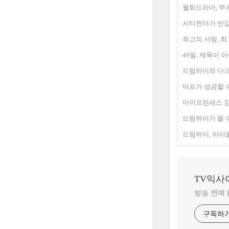
월화드라마, 무
시티헌터가 반값
최고의 사랑, 최
49일, 제목이 
드림하이의 다크
마프가 성공할 수
마이프린세스 김
드림하이가 뜰 수
드림하이, 아이
TV익사
방송 연예
구독하