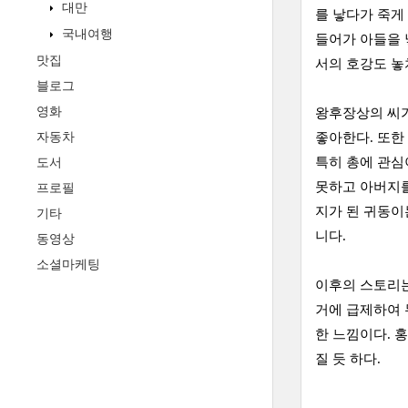
대만
를 낳다가 죽게
국내여행
들어가 아들을 
맛집
서의 호강도 놓
블로그
영화
왕후장상의 씨가
자동차
좋아한다. 또한
특히 총에 관심
도서
못하고 아버지를
프로필
지가 된 귀동이
기타
니다.
동영상
소셜마케팅
이후의 스토리는
거에 급제하여 
한 느낌이다. 
질 듯 하다.