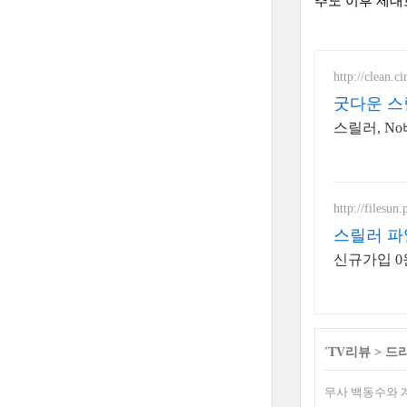
추노 이후 제대
http://clean.c
굿다운 스
스릴러, N
http://filesun.
스릴러 파일
신규가입 0
'
TV리뷰
>
드
무사 백동수와 계