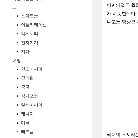
어찌되었든 월화
IT
가 비슷한데다 
스마트폰
나오는 영상은 
어플리케이션
악세사리
전자기기
기타
여행
인도네시아
필리핀
중국
싱가포르
말레이시아
캐나다
미국
베트남
짝패의 스토리는