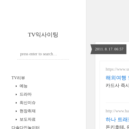
TV익사이팅
2011. 8. 17. 06:57
https://www.u
해외여행 
TV리뷰
카드사 즉
예능
드라마
최신이슈
http://www.ha
현장취재
하나 트래
보도자료
돈키호테, 
다솔다인놀이터