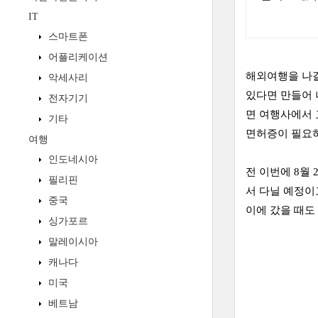
IT
스마트폰
어플리케이션
해외여행을 나갈
악세사리
있다면 만들어 
전자기기
면 여행사에서 
기타
면허증이 필요
여행
인도네시아
전 이번에 8월
필리핀
서 다닐 예정이
중국
이에 갔을 때도
싱가포르
말레이시아
캐나다
미국
베트남