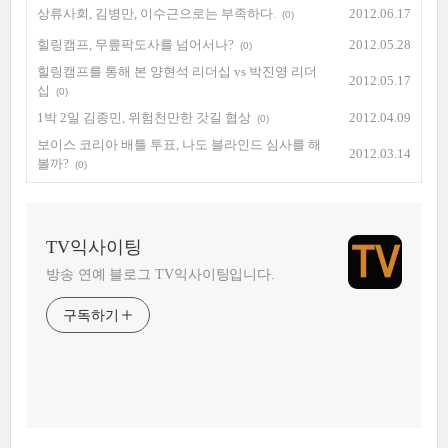
상류사회, 김병만, 이수근으로는 부족하다.
2012.06.17
(0)
힐링캠프, 무릎팍도사를 넘어서나?
2012.05.28
(0)
힐링캠프를 통해 본 양현석 리더십 vs 박진영 리더
2012.05.17
십
(0)
1박 2일 김종민, 위험천만한 갓길 협상
2012.04.09
(0)
보이스 코리아 배틀 투표, 나도 블라인드 심사를 해
2012.03.14
볼까?
(0)
TV익사이팅
방송 연예 블로그 TV익사이팅입니다.
구독하기