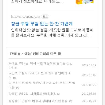
끔하게 청소하세요. 더러운 도구
대신 간편한 솔, 로켓배송으로 깨
끗함을 시작!
http://m.coupang.com
광고
정글 쿠팡 부담 없는 한 잔 가볍게
인위적인 맛 없는 정글, 깨끗한 원물 그대로의 풍미
를 즐겨보세요. 부족한 야채 섭취, 이제 쉽고 간편
하게 쿠팡에서 보충하고 에너지를 느껴보세요.
'
TV리뷰
>
예능
' 카테고리의 다른 글
독해진 1박 2일, 다시 국민 예능으로 돌아올 것인
2012.10.17
가?
(0)
나만의 소셜픽 Best 5, 이빈 주 핫이슈 연예가 소
2012.10.09
식
(5)
길 무한도전 하차, 무한도전 안에 갇힌 무한도전 멤
2012.09.22
버들
(1)
약해진 1박 2일, 시청률도 약해지다.
2012.08.03
(2)
힐링캠프 안철수, 예능과 정치의 미묘한 접점
2012.07.24
(0)