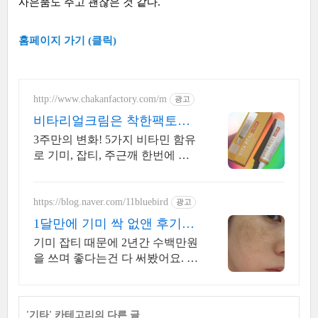
사은품도 주고 괜찮은 것 같다.
홈페이지 가기 (클릭)
http://www.chakanfactory.com/m
광고
비타리얼크림은 착한팩토리
지금 1+1 혜택까지!
3주만의 변화! 5가지 비타민 함유
로 기미, 잡티, 주근깨 한번에 쓱-
싹
https://blog.naver.com/11bluebird
광고
1달만에 기미 싹 없앤 후기
(+과정공유)
기미 잡티 때문에 2년간 수백만원
을 쓰며 좋다는건 다 써봤어요. 효
과가 좋았던건
'
기타
' 카테고리의 다른 글