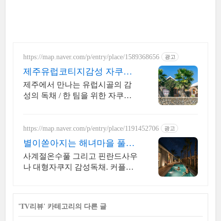
https://map.naver.com/p/entry/place/1589368656
광고
제주유럽코티지감성 자쿠지
독채 프라이빗 제주여행, 유
제주에서 만나는 유럽시골의 감
럽감성
성의 독채 / 한 팀을 위한 자쿠지
와 전용온실바베큐 모두 다른 다
양한 유럽 감성의 제주독채에서
즐기는 프라이빗 자쿠지와 전용
https://map.naver.com/p/entry/place/1191452706
광고
온실바베큐
별이쏟아지는 해녀마을 풀빌
라 르세라핌도 다녀간 감성풀
사계절온수풀 그리고 핀란드사우
빌라
나 대형자쿠지 감성독채. 커플부
터 대가족까지 힐링숙소 여행피
로 녹이는 온수풀과 스파, 불멍.제
주해녀마을 돌담길 속에서느끼는
'
TV리뷰
' 카테고리의 다른 글
온전한휴식