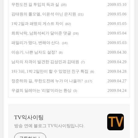
무한도전 길 투입의 득과 실
2009.05.10
(35)
김태원의 롤모델, 이윤석 아닌 은지원
2009.05.06
(21)
1박 2일과 패떴의 게스트 차이
2009.05.05
(82)
희희낙락, 남희석씨가 달아준 댓글
2009.05.04
(26)
패밀리가 떴다, 변해야 산다.
2009.05.03
(16)
이승기, 나쁜 남자도 설정?
2009.04.30
(9)
남자의 자격이 발견한 김성민과 김태원
2009.04.29
(7)
1타 3피, 1박 2일만이 할 수 있었던 친구 특집
2009.04.28
(9)
정준하와 길, 무한도전에 누가 더 나을까?
2009.04.27
(117)
우결의 딜레마는 '리얼'이라는 환상
2009.04.24
(3)
TV익사이팅
방송 연예 블로그 TV익사이팅입니다.