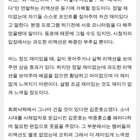
다"만 연발하는 리액션은 듣기에 거북할 정도이다. 정말 재
미없는데 자기들 스스로 포인트를 짚어주며 저건 재미있다
고 말한다. 분명 프로그램 하기전에 서로 모니터링을 다 해주
었을텐데 말이다. 동료애 때문에 그럴 수도 있지만, 시청자의
입장에서는 과도한 리액션은 짜증만 부추길 뿐이다.
어느 정도 재미있을 때, 같이 웃어주거나 살짝 리액션을 보여
주면 상승 효과가 있다. 하지만 정말 재미없는데 과도한 리액
션을 보여주며 배꼽을 잡으면 황당하고 어이없으며 더 재미
없게 느껴지기 마련이다. 설령 조금 재미있는 것도 재미가 없
게 느껴질 정도이다.
희희낙락에서 그나마 건질 것이 있다면 김준호쇼였다. 소녀
시대를 사채업자로 둔갑시킨 김준호는 박중훈쇼를 패러디하
며 절묘한 편집으로 웃음을 주었다. 그 부분에서는 멤버들의
리액션도 별로 없었는데 오히려 그래서 더 재미있게 느껴졌