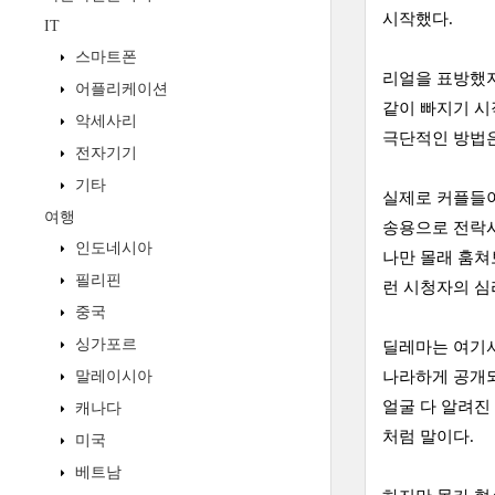
시작했다.
IT
스마트폰
리얼을 표방했지
어플리케이션
같이 빠지기 시
악세사리
극단적인 방법은
전자기기
기타
실제로 커플들이
여행
송용으로 전락시
인도네시아
나만 몰래 훔쳐
필리핀
런 시청자의 심
중국
싱가포르
딜레마는 여기서
말레이시아
나라하게 공개되
얼굴 다 알려진
캐나다
처럼 말이다.
미국
베트남