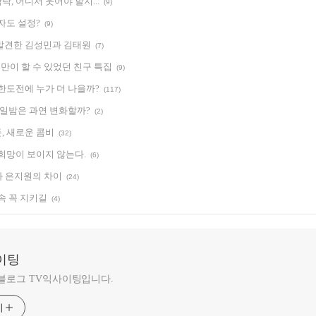
, 어디서 웃어야 할지...
(9)
자도 설정?
(9)
발견한 김성민과 김태원
(7)
2일만이 할 수 있었던 친구 특집
(9)
한도전에 누가 더 나을까?
(117)
 일밤은 과연 변화할까?
(2)
, 새로운 콤비
(32)
 희망이 보이지 않는다.
(6)
와 은지원의 차이
(24)
속 꼭 지키길
(4)
이팅
 블로그 TV익사이팅입니다.
기