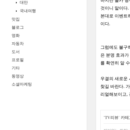
하지만 몰카 형
대만
것이니 말이다.
국내여행
본대로 이벤트하
맛집
이다.
블로그
영화
자동차
그럼에도 불구하
도서
은 분명 효과가 
프로필
를 확연히 알 
기타
동영상
우결의 새로운 
소셜마케팅
찾길 바란다. 
리얼해보이고, 
'
TV리뷰
' 카