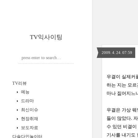
TV익사이팅
2009. 4. 24. 07:59
우결이 실제커플
TV리뷰
하는 지는 모르
예능
마나 짊어지느냐
드라마
최신이슈
우결은 가상 웨
들이 많았다. 
현장취재
수 있던 비결이
보도자료
기사를 내기도 
다솔다인놀이터