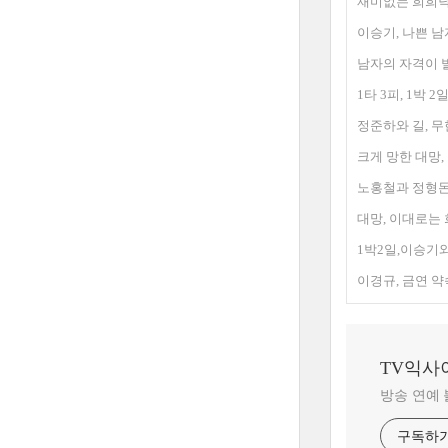
재미없는 희희낙락
이승기, 나쁜 남
남자의 자격이 
1타 3피, 1박 
정준하와 길, 무
크게 망한 대망,
노홍철과 정형돈
대망, 이대로는
1박2일,이승기
이경규, 금연 약
TV익사
방송 연예
구독하