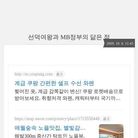
선덕여왕과 MB정부의 닮은 점
2009. 10. 6. 11:45
http://m.coupang.com
광고
계급 쿠팡 간편한 셀프 수선 와펜
찢어진 옷, 계급 감쪽같이 변신! 쿠팡 로켓배송으로
받아보세요. 취향저격 와펜, 캐릭터부터 국기까지!
쿠팡에서 다채로운 디자인을 만나보세요.
https://map.naver.com/p/entry/place/1713550448
광고
애월숲속 노을맛집, 별빛감성
아기용품 완벽구비, 대가족
해발300m 중산간 탁트인 노을뷰.