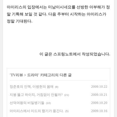
아이리스의 입장에서는 미남이시네요를 선방한 아부해가 정
말 기특해 보일 것 같다. 다음 주부터 시작하는 아이리스가
정말 기대된다.
이 글은
스프링노트
에서 작성되었습니다.
'
TV리뷰
>
드라마
' 카테고리의 다른 글
정준호의 인맥, 이병헌의 몸매
2009.10.22
(8)
지붕 뚫고 하이킥, 거침없이 안될까?
2009.10.21
(21)
선덕여왕의 비밀병기들
2009.10.20
(10)
아이리스에서 미드의 향기가 풍긴다.
2009.10.16
(5)