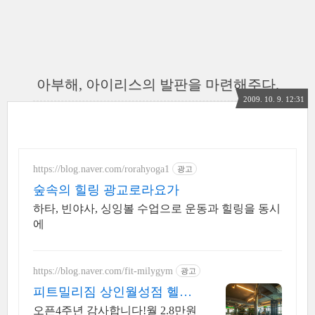
아부해, 아이리스의 발판을 마련해주다.
2009. 10. 9. 12:31
https://blog.naver.com/rorahyoga1
광고
숲속의 힐링 광교로라요가
하타, 빈야사, 싱잉볼 수업으로 운동과 힐링을 동시
에
https://blog.naver.com/fit-milygym
광고
피트밀리짐 상인월성점 헬스
+GX 월 최대 2.8만
오픈4주년 감사합니다!월 2.8만원