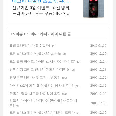
예고편 파일썬 초고속, 4K 실
시간 보기!
신규가입 0원 이벤트! 최신 영화,
드라마,애니 모두 무료! 4K 스트
리밍
'
TV리뷰
>
드라마
' 카테고리의 다른 글
월화드라마, 누가 접수할까?
2010.01.06
(4)
크리스마스에 눈이 올까요? vs 추노
2009.12.25
(2)
크눈올과 히어로, 아이리스 시청자는 어디로?
2009.12.24
(7)
선덕여왕 그리고 천사의 유혹의 마지막회
2009.12.23
(3)
빵꾸똥꾸 해리, 버릇 고치는 방통위
2009.12.22
(69)
아이리스2에 가장 잘 어울리는 남자배우는?
2009.12.12
(78)
윤종신, 명품 시트콤 하이킥에 흠집
2009.12.09
(14)
리틀맘 다이어리, 아기나면 인생 끝? 새로운 시
2009.12.09
작!
(0)
크리스마스에 눈이 올까요? 기대되는 드라마
2009.12.05
(3)