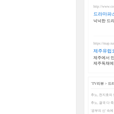
http://www.c
드라마파스
넉넉한 드라
https://map.n
제주유럽코
제주에서 만
제주독채에
'
TV리뷰
>
드
추노, 천지호의
추노, 결국 다 
'공부의 신' 속