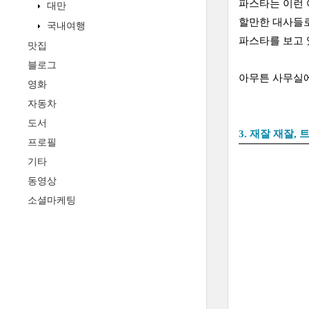
파스타는 이런 
대만
할만한 대사들로
국내여행
파스타를 보고 
맛집
블로그
아무튼 사무실에
영화
자동차
도서
3. 재잘 재잘,
프로필
기타
동영상
소셜마케팅