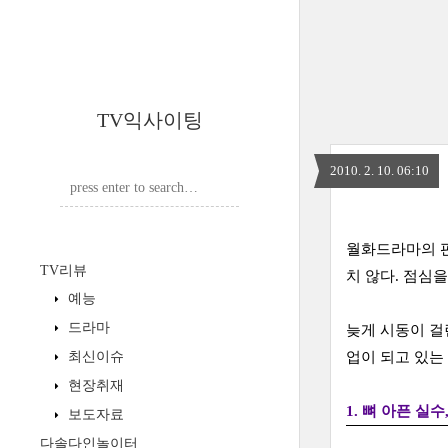
TV익사이팅
2010. 2. 10. 06:10
월화드라마의 판
TV리뷰
치 않다. 점심
예능
드라마
늦게 시동이 걸
최신이슈
업이 되고 있는
현장취재
1. 뼈 아픈 실
보도자료
다솔다인놀이터