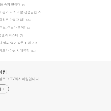
마음 속의 천하대
(4)
해 본 리더의 역할-선생님편
(5)
중원은 안되고 왜?
(25)
추노, 추노가 뭐야?
(9)
중원과 파스타
(7)
니 양의 영어 작문 비법
(12)
대착오가 아닌 시대유감
(11)
이팅
 블로그 TV익사이팅입니다.
기