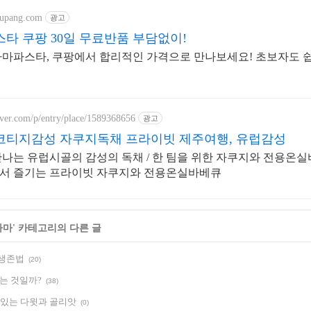
oupang.com
광고
타 쿠팡 30일 무료반품 부담없이!
마파스타, 쿠팡에서 합리적인 가격으로 만나보세요! 초보자도 쉽게
aver.com/p/entry/place/1589368656
광고
티지감성 자쿠지독채 프라이빗 제주여행, 유럽감성
나는 유럽시골의 감성의 독채 / 한 팀을 위한 자쿠지와 전용온실
서 즐기는 프라이빗 자쿠지와 전용온실바베큐
라마
' 카테고리의 다른 글
 생존법
(20)
죽는 것일까?
(38)
에 있는 다윗과 골리앗
(0)