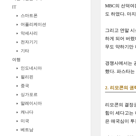
MBC의 선덕여
IT
도 하였다. 마
스마트폰
어플리케이션
그리고 연말 시
악세사리
하게 되어 버렸
전자기기
무도 약하기만 
기타
여행
경쟁사에서는 공
인도네시아
했다. 파스타는
필리핀
중국
2. 리모콘의 권
싱가포르
말레이시아
리모콘의 결정권
캐나다
힘이 세다고는 
미국
은 애국심이 투
베트남