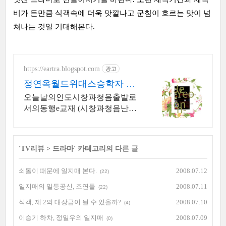
비가 든만큼 식객속에 더욱 맛깔나고 군침이 흐르는 맛이 넘
쳐나는 것일 기대해본다.
https://eartra.blogspot.com
광고
정연옥월드위대스승학자 연
구원
오늘날의인도시창과청음출발로
서의동행e교재 (시창과청음난해
함의극복) 판매점바로연결
'
TV리뷰
>
드라마
' 카테고리의 다른 글
쇠돌이 때문에 일지매 본다.
2008.07.12
(22)
일지매의 일등공신, 조연들
2008.07.11
(22)
식객, 제 2의 대장금이 될 수 있을까?
2008.07.10
(4)
이승기 하차, 정일우의 일지매
2008.07.09
(0)