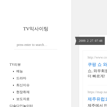
TV익사이팅
2009. 2. 27. 07:48
http://www.c
쿠팡 쇼 
TV리뷰
쇼, 와우회
예능
더 빠르게!
드라마
최신이슈
https://map.n
현장취재
제주유럽코
보도자료
제주에서 만
다솔다인놀이터