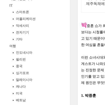
제주독채에
IT
스마트폰
어플리케이션
박
악세사리
중훈 쇼가 
보다는 시청률이
전자기기
고 있기 때문이
기타
한 여심을 흔들
여행
인도네시아
이런 소녀시대와
필리핀
게스트가 나와도
중국
는 진정한 문제
싱가포르
인기를 얻고 있
말레이시아
제 원인은 무엇
캐나다
미국
1. 박중훈
베트남