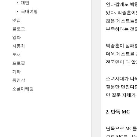
대만
안타깝게도 박중
국내여행
있다. 박중훈이
맛집
찮은 게스트들로
블로그
부족하다는 것
영화
박중훈이 실패할
자동차
더욱 게스트를 
도서
전국민이 다 알
프로필
기타
소녀시대가 나와
동영상
질문만 던진다면
소셜마케팅
만 질문 자체가
2. 단독 MC
단독으로 MC를
으로 MC를 보