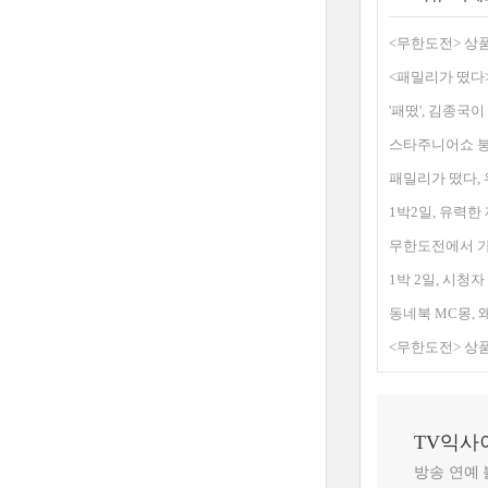
<무한도전> 상품
<패밀리가 떴다>
'패떴', 김종국이
스타주니어쇼 붕
패밀리가 떴다, 
1박2일, 유력한
무한도전에서 가
1박 2일, 시청
동네북 MC몽, 
<무한도전> 상품
TV익사
방송 연예