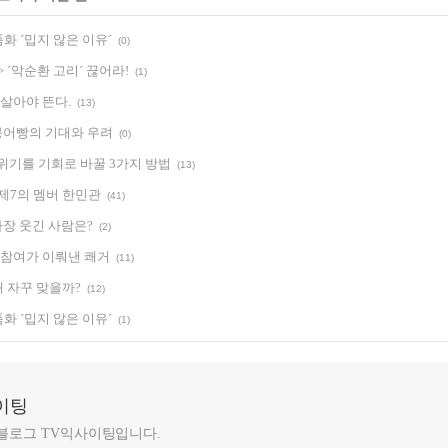
화 ´밉지 않은 이유´
(0)
 ´악순환 고리´ 끊어라!
(1)
 살아야 뜬다.
(13)
어빵의 기대와 우려
(0)
위기를 기회로 바꿀 3가지 방법
(13)
 제7의 멤버 한민관
(41)
장 웃긴 사람은?
(2)
자 참여가 이뤄낸 쾌거
(11)
왜 자꾸 맞을까?
(12)
화 ´밉지 않은 이유´
(1)
이팅
 블로그 TV익사이팅입니다.