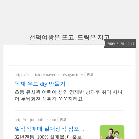
선덕여왕은 뜨고, 드림은 지고
2009. 8. 26. 12:44
https://smartstore.naver.com/sugarstory
광고
목재 우드 diy 만들기
초등 유치원 어린이 성인 영재반 방과후 취미 시니
어 두뇌회전 성취감 쑥쑥자라요
http://m.jumpoline.com
광고
일식점매매 절대정직 점포라
인 빠른 직거래 & 안전중개거
32년전통, 100% 실매물, 매출보