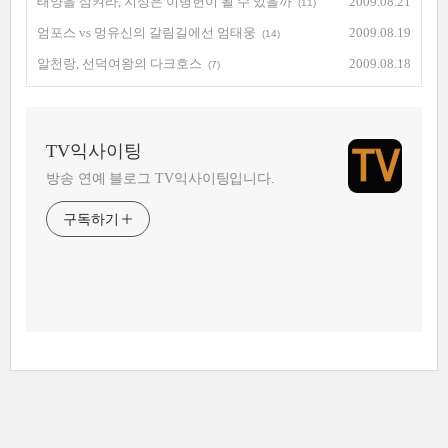
태양을 삼켜라, 지성은 이병헌이 될 수 있을까
2009.08.21
(11)
엄포스 vs 멍유신의 갈림길에선 엄태웅
2009.08.19
(14)
알천랑, 선덕여왕의 다크호스
2009.08.18
(7)
TV익사이팅
방송 연예 블로그 TV익사이팅입니다.
구독하기