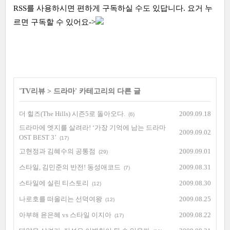
RSS를 사용하시면 편하게 구독하실 수도 있답니다. 요거 누
르면 구독할 수 있어요->
'
TV리뷰
>
드라마
' 카테고리의 다른 글
더 힐즈(The Hills) 시즌5로 돌아오다.
2009.09.18
(6)
드라마에 엣지를 살려라! ‘가장 기억에 남는 드라마
2009.09.02
OST BEST 3’
(17)
고현정과 김혜수의 공통점
2009.09.01
(29)
스타일, 김민준의 반전! 동성애코드
2009.08.31
(7)
스타일에 실린 티스토리
2009.08.30
(12)
나로호를 떠올리는 선덕여왕
2009.08.25
(12)
아부해 윤은혜 vs 스타일 이지아
2009.08.22
(17)