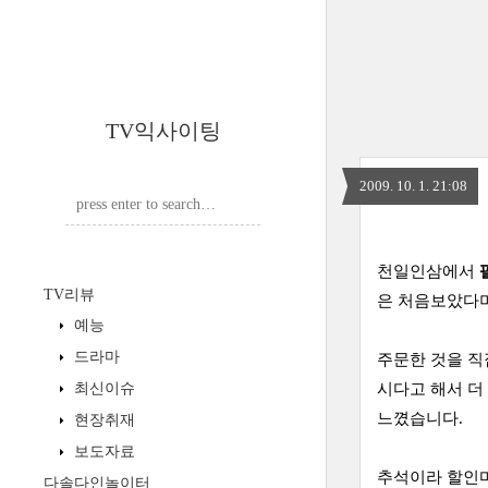
TV익사이팅
2009. 10. 1. 21:08
천일인삼에서
TV리뷰
은 처음보았다며
예능
드라마
주문한 것을 직
최신이슈
시다고 해서 더
느꼈습니다.
현장취재
보도자료
추석이라 할인마
다솔다인놀이터