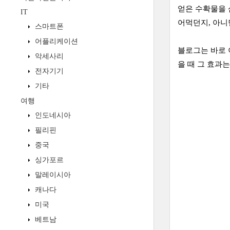
얻은 수확물을 
IT
어먹던지, 아니
스마트폰
어플리케이션
블로그는 바로 
악세사리
을 때 그 효과
전자기기
기타
여행
인도네시아
필리핀
중국
싱가포르
말레이시아
캐나다
미국
베트남