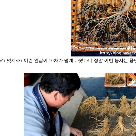
요? 멋지죠? 이런 인삼이 10차가 넘게 나왔다니 정말 이번 농사는 