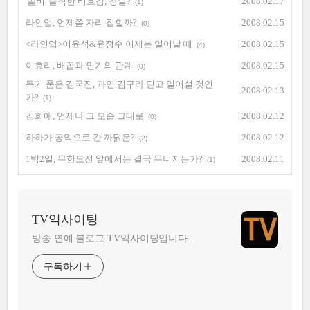
'솔비' 솔직한 비호감, 정말?
2008.02.17
(1)
라인업, 언제쯤 자리 잡힐까?
2008.02.15
(0)
<라인업>이윤석&윤정수 이제는 일어날 때
2008.02.15
(4)
이효리, 배꼽과 인기의 관계
2008.02.15
(0)
독기 품은 김국진, 과연 김구라 딛고 일어설 것인
2008.02.13
가?
(1)
김희애, 언제나 그 모습 그대로
2008.02.12
(0)
하하가 공익으로 간 까닭은?
2008.02.12
(2)
1박2일, 무한도전 앞에서는 결국 무너지는가?
2008.02.11
(1)
TV익사이팅
방송 연예 블로그 TV익사이팅입니다.
구독하기