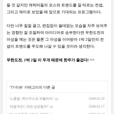
들 것 같지만 캐릭터들의 포스와 트렌드를 잘 따르는 컨셉,
그리고 재미로 보았을 때 앞으로 기대되는 프로그램이다.
다만 너무 질질 끌고, 편집없이 쓸데없는 모습을 자주 보여주
는 경향만 잘 조절하여 아이디어로 승부한다면 무한도전의
아성을 깨는 것은 물론 그 아성을 이어받아 1박 2일만의 컨
셉이 트랜드를 주도해 나갈 수 있을 것이라 생각한다.
무한도전, 1박 2일 이 두개 때문에 한주가 즐겁다! ^^
'
TV리뷰
' 카테고리의 다른 글
'노홍철', 퀵마우스로 부활하라!
2008.02.20
(0)
'대결 8대1', 과연 성공할까?
2008.02.17
(0)