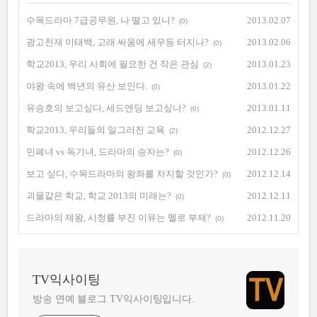
수목드라마 7급공무원, 나 떨고 있니?
2013.02.07
(0)
광고천재 이태백, 고래 싸움에 새우등 터지나?
2013.02.06
(0)
학교2013, 우리 사회에 필요한 건 작은 관심
2013.01.23
(2)
야왕 속에 백년의 유산 보인다.
2013.01.22
(0)
유승호의 보고싶다, 세드앤딩 보고싶나?
2013.01.11
(0)
학교2013, 우리들의 일그러진 교육
2012.12.27
(2)
민폐녀 vs 독기녀, 드라마의 승자는?
2012.12.26
(0)
보고 싶다, 수목드라마의 왕좌를 차지할 것인가?
2012.12.14
(0)
괴물같은 학교, 학교 2013의 미래는?
2012.12.11
(0)
드라마의 제왕, 시청률 부진 이유는 멜로 부재?
2012.11.20
(0)
TV익사이팅
방송 연예 블로그 TV익사이팅입니다.