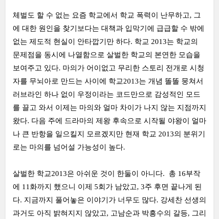
체벌도 할 수 없는 요즘 학교에서 학교 폭력이 난무하고, 그
에 대한 원인을 찾기보다는 대책과 입막기에 급급할 수 밖에
없는 제도적 현실이 안타깝기만 하다. 학교 2013는 학교의
문제점을 동시에 나열함으로 살벌한 학교의 본연한 모습을
보여주고 있다. 마의가 어이없고 무리한 스토리 전개로 시청
자를 무뇌아로 만드는 사이에 학교2013는 개념 똘똘 뭉쳐서
러브라인 하나 없이 우정이라는 코드만으로 감성적인 모드
를 끌고 와서 이제는 마의와 얼마 차이가 나지 않는 지점까지
왔다. 다음 주에 드라마의 제왕 후속으로 시작될 야왕이 얼마
나 큰 반항을 일으킬지 모르겠지만 현재 학교 2013의 분위기
로는 마의를 넘어설 가능성이 높다.
살벌한 학교2013은 아쉬운 것이 한둘이 아니다. 총 16부작
에 11화까지 했으니 이제 5회가 남았고, 3주 후면 끝나게 된
다. 지금까지 풀어놓은 이야기가 너무도 많다. 강세찬 선생의
과거도 아직 밝혀지지 않았고, 고남순과 박흥수의 갈등, 그리