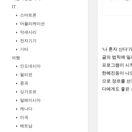
IT
스마트폰
어플리케이션
악세사리
전자기기
'나 혼자 산다
기타
글의 법칙에 밀
여행
프로그램이 시작
인도네시아
한혜진등이 나오
필리핀
으로 장르를 선
중국
다에게도 좋은 
싱가포르
말레이시아
캐나다
미국
베트남