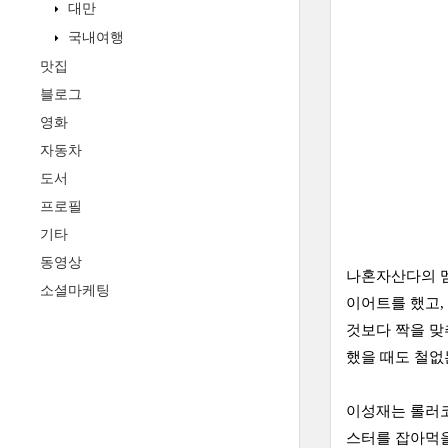
대만
국내여행
맛집
블로그
영화
자동차
도서
프로필
기타
동영상
나혼자산다의 멤
소셜마케팅
이어트를 했고,
것보다 짝을 맞
했을 때도 철없
이성재는 롤러코
스터를 잡아먹을