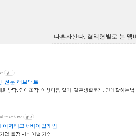
나혼자산다, 혈액형별로 본 멤
kr
광고
 전문 러브액트
재회상담, 연애조작, 이성마음 알기, 결혼생활문제, 연애잘하는법
ival.imweb.me
광고
레이저태그서바이벌게임
, 기업 출장 서바이벌 게임