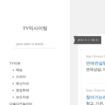
TV익사이팅
2013. 6. 2. 08:31
http://loveact.
연애컨설팅
TV리뷰
연애상담, 
예능
드라마
최신이슈
https://ksurv
현장취재
찾아가는
보도자료
학교, 기관
다솔다인놀이터