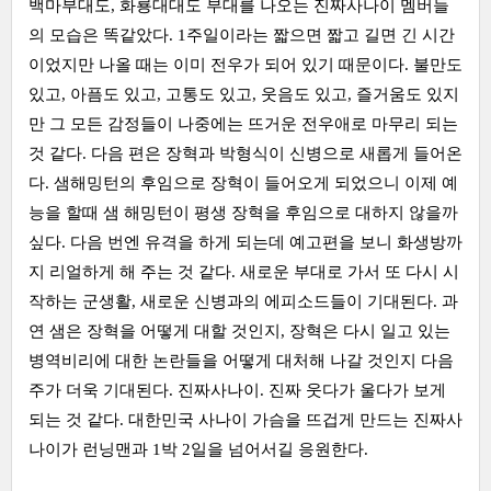
백마부대도, 화룡대대도 부대를 나오는 진짜사나이 멤버들
의 모습은 똑같았다. 1주일이라는 짧으면 짧고 길면 긴 시간
이었지만 나올 때는 이미 전우가 되어 있기 때문이다. 불만도
있고, 아픔도 있고, 고통도 있고, 웃음도 있고, 즐거움도 있지
만 그 모든 감정들이 나중에는 뜨거운 전우애로 마무리 되는
것 같다. 다음 편은 장혁과 박형식이 신병으로 새롭게 들어온
다. 샘해밍턴의 후임으로 장혁이 들어오게 되었으니 이제 예
능을 할때 샘 해밍턴이 평생 장혁을 후임으로 대하지 않을까
싶다. 다음 번엔 유격을 하게 되는데 예고편을 보니 화생방까
지 리얼하게 해 주는 것 같다. 새로운 부대로 가서 또 다시 시
작하는 군생활, 새로운 신병과의 에피소드들이 기대된다. 과
연 샘은 장혁을 어떻게 대할 것인지, 장혁은 다시 일고 있는
병역비리에 대한 논란들을 어떻게 대처해 나갈 것인지 다음
주가 더욱 기대된다. 진짜사나이. 진짜 웃다가 울다가 보게
되는 것 같다. 대한민국 사나이 가슴을 뜨겁게 만드는 진짜사
나이가 런닝맨과 1박 2일을 넘어서길 응원한다.