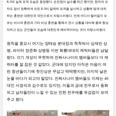
K-9의 실제 포격 모습은 웅장했다. 손진영이 실수를 하긴 했지만, 한치의 오
차도 없이 정확하게 모든 K-9이 일제히 포격을 실시하고 상황에 맞게 대처
하는 훈련은 대한민국 국민으로서 자랑스러웠다. 언제 어디서 떨어질지 모
르는 비사격 훈련과 기타 비상 훈련을 통해서 전시 상황을 대비해 몸에 항상
익히고 있는 군인들의 모습에 대한민국 예비역이라는 것이 자랑스러웠다.
원칙을 중요시 여기는 양태승 분대장과 척척박사 심재빈 상
병, 파이터 장준화 상병등 이번 화룡대대의 캐릭터들은 남달
랐다. 각기 개성이 뚜렷하여 진짜사나이의 멤버들보다 더 캐
릭터를 잘 잡은 것 같았다. 군대에 있지만 아직은 마음이 여
린 청년들이기에 첫인상은 무섭고 딱딱했지만, 마지막 날은
눈물 바다가 되고야 말았다. 진짜사나이 멤버들도 이제는 40
대인 서경석과 김수로도 있지만, 이들과 금새 전우로서 동화
되고 남자들만이 느낄 수 있는 진한 전우애를 유감없이 보여
주고 왔다.