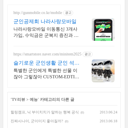
http://gunmobile.co.kr/mobile
광고
군인공제회 나라사랑모바일
나라사랑모바일 이동통신 3개사
가입, 수익금은 군복지 증진과 회
원 생활안정에 기여
https://smartstore.naver.com/minitem2025
광고
슬기로운 군인생활 군인 석고
방향제
특별한 군인에게 특별한 선물 이
잖아 그렇잖아 CUSTOM-EDTIO
N
'
TV리뷰
>
예능
' 카테고리의 다른 글
힐링캠프, 닉 부이치치가 말하는 행복 공식
2013.06.24
(0)
진짜사나이, 군이미지 좋아질까?
2013.06.18
(0)