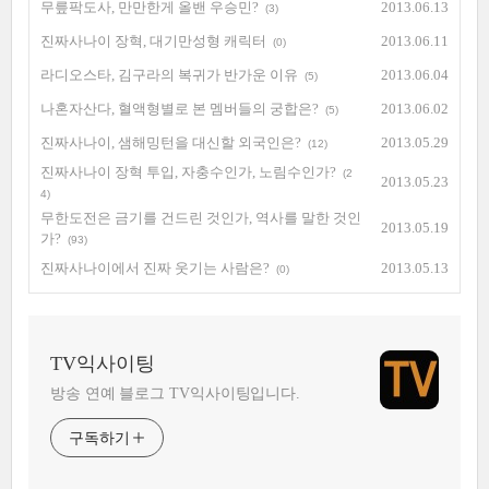
무릎팍도사, 만만한게 올밴 우승민?
2013.06.13
(3)
진짜사나이 장혁, 대기만성형 캐릭터
2013.06.11
(0)
라디오스타, 김구라의 복귀가 반가운 이유
2013.06.04
(5)
나혼자산다, 혈액형별로 본 멤버들의 궁합은?
2013.06.02
(5)
진짜사나이, 샘해밍턴을 대신할 외국인은?
2013.05.29
(12)
진짜사나이 장혁 투입, 자충수인가, 노림수인가?
(2
2013.05.23
4)
무한도전은 금기를 건드린 것인가, 역사를 말한 것인
2013.05.19
가?
(93)
진짜사나이에서 진짜 웃기는 사람은?
2013.05.13
(0)
TV익사이팅
방송 연예 블로그 TV익사이팅입니다.
구독하기