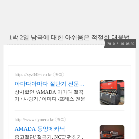
1박 2일 남극에 대한 아쉬움은 적절한 대응법
2010. 3. 16. 08:29
https://xyz3456.co.kr
광고
아마다아마다 절단기 전문판
매
상시할인 /AMADA 아마다 절곡
기 / 샤링기 / 아마다 /프레스 전문
http://www.dymeca.kr
광고
AMADA 동양메카닉
중고절단/ 절곡기, NCT/ 펀칭기,