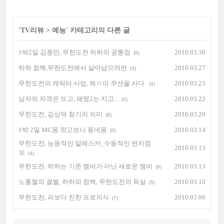
'
TV리뷰
>
예능
' 카테고리의 다른 글
1박2일 김종민, 무한도전 하하의 공통점
2010.03.30
(8)
하하 컴백,무한도전에서 살아남으려면
2010.03.27
(3)
무한도전의 캐릭터 사업, 뭐ㅇ미 쿠션을 사다.
2010.03.25
(4)
남자의 자격은 뜨고, 패떴2는 지고...
2010.03.22
(0)
무한도전, 김상덕 찾기의 의미
2010.03.20
(8)
1박 2일 MC몽 깎고보니 동네몽
2010.03.14
(0)
무한도전, 능동적인 알레스카, 수동적인 번지점
2010.03.13
프
(4)
무한도전, 하하는 기존 멤버가 아닌 새로운 멤버
2010.03.13
(9)
노홍철의 결별, 하하의 컴백, 무한도전의 득실
2010.03.10
(5)
무한도전, 피보다 진한 프로의식
2010.03.06
(7)