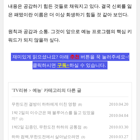
내용은 공감하기 힘든 것들로 채워지고 있다. 결국 신뢰를 잃
은 패떴이란 이름은 더 이상 회생하기 힘들 것 같아 보인다.
원칙과 공감과 소통. 그것이 앞으로 예능 프로그램의 핵심 키
워드가 되지 않을까 싶다.
재미있게 읽으셨나요? 아래
추천
버튼을 꾹 눌러주세요~!
클릭하시면
구독+
하실 수 있습니다.
'
TV리뷰
>
예능
' 카테고리의 다른 글
무한도전 결방이 하하에게 미친 영향
2010.04.20
(8)
1박 2일의 이수근은 왜 블루어스를 들고 있었을
2010.04.04
까?
(2)
1박2일 김종민, 무한도전 하하의 공통점
2010.03.30
(8)
하하 컴백,무한도전에서 살아남으려면
2010.03.27
(3)