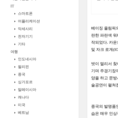
IT
스마트폰
어플리케이션
베이징 올림픽의 
악세사리
란한 파란색 워
전자기기
작되었다. 카운
기타
및 자크 로게(
여행
인도네시아
벗이 멀리서 찾
필리핀
기며 주경기장까
중국
양을 하고 문방
싱가포르
술공연이 펼쳐짐
말레이시아
캐나다
미국
중국의 발명품인
베트남
습은 매우 인상