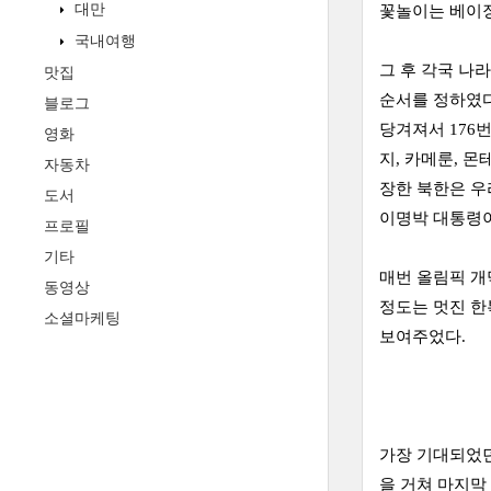
대만
꽃놀이는 베이징
국내여행
그 후 각국 나
맛집
순서를 정하였다
블로그
당겨져서 176
영화
지, 카메룬, 
자동차
장한 북한은 우
도서
이명박 대통령이
프로필
기타
매번 올림픽 개
동영상
정도는 멋진 한
소셜마케팅
보여주었다.
가장 기대되었던
을 거쳐 마지막