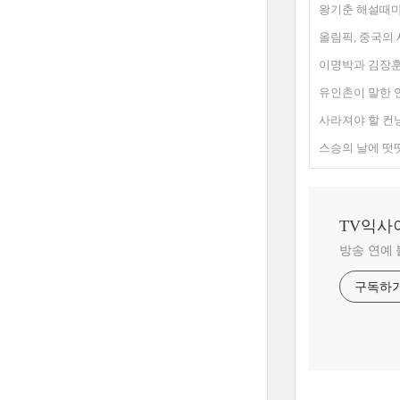
왕기춘 해설때마
올림픽, 중국의
이명박과 김장훈
유인촌이 말한 
사라져야 할 컨
스승의 날에 떳
TV익사
방송 연예
구독하