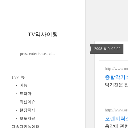
TV익사이팅
2008. 8. 9. 02:02
http://www.mu
종합악기
TV리뷰
악기전문 판
예능
드라마
최신이슈
http://www.or
현장취재
오렌지락
보도자료
음악에 관
다솔다인놀이터