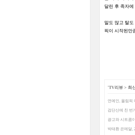
달린 후 족자에
말도 많고 탈도
픽이 시작된만큼
'
TV리뷰
>
최
연예인, 올림픽
검단산에 친 번
광고와 시트콤이
박태환 은메달, 