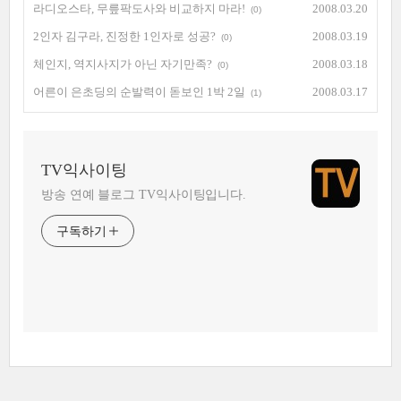
라디오스타, 무릎팍도사와 비교하지 마라!
2008.03.20
(0)
2인자 김구라, 진정한 1인자로 성공?
2008.03.19
(0)
체인지, 역지사지가 아닌 자기만족?
2008.03.18
(0)
어른이 은초딩의 순발력이 돋보인 1박 2일
2008.03.17
(1)
TV익사이팅
방송 연예 블로그 TV익사이팅입니다.
구독하기