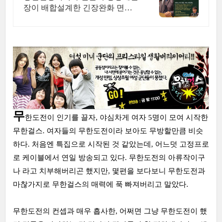
장이 배합설계한 긴장완화 면역
기능 정상을 위한 영양제
무
한도전이 인기를 끌자, 야심차게 여자 5명이 모여 시작한
무한걸스. 여자들의 무한도전이라 보아도 무방할만큼 비슷
하다. 처음엔 특집으로 시작된 것 같았는데, 어느덧 고정프로
로 케이블에서 연일 방송되고 있다. 무한도전의 아류작이구
나 라고 치부해버리곤 했지만, 몇편을 보다보니 무한도전과
마찮가지로 무한걸스의 매력에 푹 빠져버리고 말았다.
무한도전의 컨셉과 매우 흡사한, 어쩌면 그냥 무한도전이 했