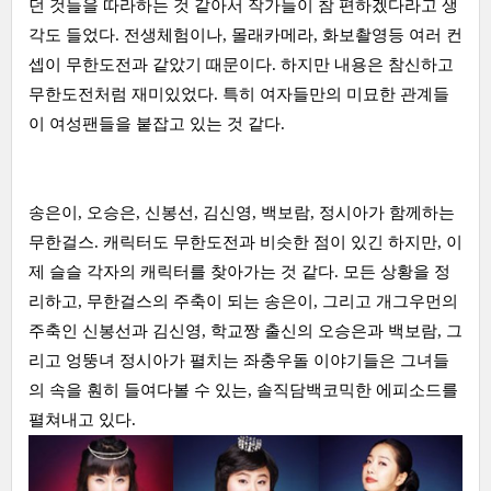
던 것들을 따라하는 것 같아서 작가들이 참 편하겠다라고 생
각도 들었다. 전생체험이나, 몰래카메라, 화보촬영등 여러 컨
셉이 무한도전과 같았기 때문이다. 하지만 내용은 참신하고
무한도전처럼 재미있었다. 특히 여자들만의 미묘한 관계들
이 여성팬들을 붙잡고 있는 것 같다.
송은이, 오승은, 신봉선, 김신영, 백보람, 정시아가 함께하는
무한걸스. 캐릭터도 무한도전과 비슷한 점이 있긴 하지만, 이
제 슬슬 각자의 캐릭터를 찾아가는 것 같다. 모든 상황을 정
리하고, 무한걸스의 주축이 되는 송은이, 그리고 개그우먼의
주축인 신봉선과 김신영, 학교짱 출신의 오승은과 백보람, 그
리고 엉뚱녀 정시아가 펼치는 좌충우돌 이야기들은 그녀들
의 속을 훤히 들여다볼 수 있는, 솔직담백코믹한 에피소드를
펼쳐내고 있다.