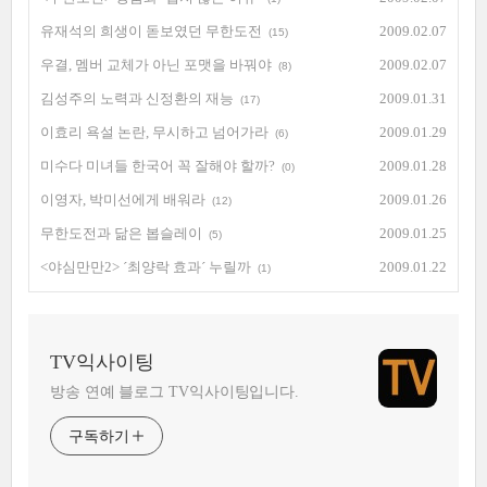
유재석의 희생이 돋보였던 무한도전
2009.02.07
(15)
우결, 멤버 교체가 아닌 포맷을 바꿔야
2009.02.07
(8)
김성주의 노력과 신정환의 재능
2009.01.31
(17)
이효리 욕설 논란, 무시하고 넘어가라
2009.01.29
(6)
미수다 미녀들 한국어 꼭 잘해야 할까?
2009.01.28
(0)
이영자, 박미선에게 배워라
2009.01.26
(12)
무한도전과 닮은 봅슬레이
2009.01.25
(5)
<야심만만2> ´최양락 효과´ 누릴까
2009.01.22
(1)
TV익사이팅
방송 연예 블로그 TV익사이팅입니다.
구독하기