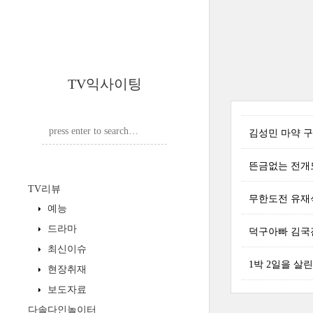
TV익사이팅
김성민 마약 구
뜬금없는 전개
TV리뷰
무한도전 유재석
예능
드라마
덕구아빠 김국진
최신이슈
1박 2일을 살
현장취재
보도자료
다솔다인놀이터