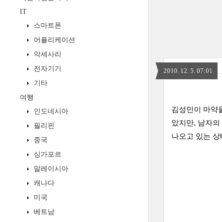
IT
스마트폰
어플리케이션
악세사리
전자기기
2010. 12. 5. 07:01
기타
여행
김성민이 마약을
인도네시아
았지만, 남자의
필리핀
나오고 있는 상
중국
싱가포르
말레이시아
캐나다
미국
베트남