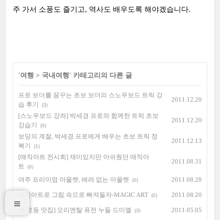
주 가서 소풍도 즐기고, 역사도 배우도록 해야겠습니다.
'
여행
>
국내여행
' 카테고리의 다른 글
프로 보더를 꿈꾸는 초보 보더의 스노우보드 트릭 강
2011.12.20
습 후기
(3)
[스노우보드 강좌] 박세경 프로와 함께한 트릭 초보
2011.12.20
강습기
(0)
보딩의 계절, 박세경 프로에게 배우는 초보 트릭 정
2011.12.13
복기
(1)
[매직아트 전시회] 재미있지만 아쉬웠던 매직아
2011.08.31
트
(0)
여주 프리미엄 아울렛, 배려 없는 아울렛
2011.08.28
(0)
매직아트로 그림 속으로 빠져들자-MAGIC ART
2011.08.20
(0)
[천호동 맛집] 오리엔탈 퓨전 누들 드미엘
2011.05.05
(3)